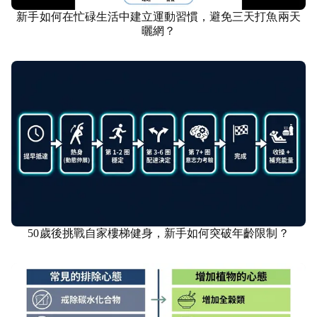
新手如何在忙碌生活中建立運動習慣，避免三天打魚兩天
康健
曬網？
50歲後挑戰自家樓梯健身，新手如何突破年齡限制？
康健