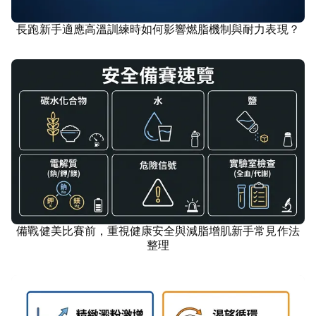
長跑新手適應高溫訓練時如何影響燃脂機制與耐力表現？
康健
備戰健美比賽前，重視健康安全與減脂增肌新手常見作法
康健
整理