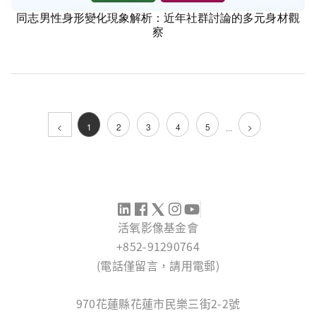
同志男性身形變化現象解析：近年社群討論的多元身材觀
康健
察
<
1
2
3
4
5
>
...
活氧影像基金會
+852-91290764
(電話僅留言，請用電郵)
SERVICE@IMAGINGCOE.ORG
970花蓮縣花蓮市民樂三街2-2號