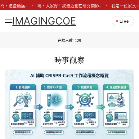
問，這些腰痛..
嘿，大家好！我最近也在研究關節..
我是一位家長，
IMAGINGCOE
Live
在線人數: 129
時事觀察