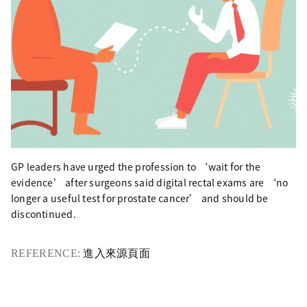
GP leaders have urged the profession to ‘wait for the
evidence’ after surgeons said digital rectal exams are ‘no
longer a useful test for prostate cancer’ and should be
discontinued.
REFERENCE:
進入來源頁面