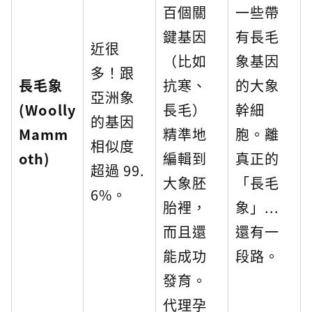
百個關
一些帶
鍵基因
有長毛
近很
（比如
象基因
多！跟
長毛象
抗寒、
的大象
亞洲象
(Woolly
長毛）
幹細
的基因
Mamm
精準地
胞。離
相似度
oth)
編輯到
真正的
超過 99.
大象胚
「長毛
6%。
胎裡，
象」...
而且還
還有一
能成功
段路。
發育。
代理孕