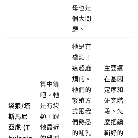
母也是
個大問
題。
牠是有
袋類！
這超麻
主要還
煩的。
在基因
算中等
牠們的
定序和
吧。牠
繁殖方
研究階
袋狼/塔
是有袋
式跟我
段。怎
斯馬尼
類，跟
們熟悉
麼把編
亞虎 (T
牠最近
的哺乳
輯好的
hylacin
的親戚