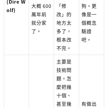
(Dire W
大概 600
「修
狗。更
olf)
萬年前
改」的
像是一
就分家
地方太
個概念
了。
多了，
驗證
根本改
吧。
不完。
主要是
技術問
題。怎
麼把幾
十個、
甚至幾
有做出