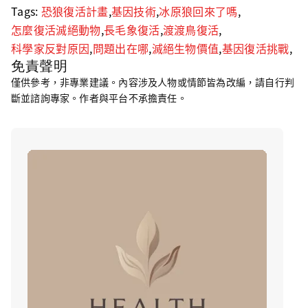
Tags:
恐狼復活計畫
,
基因技術
,
冰原狼回來了嗎
,
怎麼復活滅絕動物
,
長毛象復活
,
渡渡鳥復活
,
科學家反對原因
,
問題出在哪
,
滅絕生物價值
,
基因復活挑戰
,
免責聲明
僅供參考，非專業建議。內容涉及人物或情節皆為改編，請自行判
斷並諮詢專家。作者與平台不承擔責任。