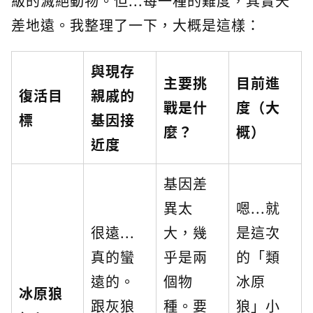
級的滅絕動物。但...每一種的難度，其實天
差地遠。我整理了一下，大概是這樣：
與現存
主要挑
目前進
復活目
親戚的
戰是什
度（大
標
基因接
麼？
概）
近度
基因差
異太
嗯...就
很遠...
大，幾
是這次
真的蠻
乎是兩
的「類
遠的。
個物
冰原
冰原狼
跟灰狼
種。要
狼」小