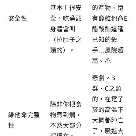
基本上很安
的產物、還
安全性
全。吃過頭
有像維他命E
身體會叫
醋酸酯這種
（拉肚子之
已知的殺
類的）。
手...風險超
高。⚠️
悲劇。B
群、C之類
的，在電子
除非你把食
菸的高溫下
維他命完整
物煮到爛，
大概都陣亡
性
不然大部分
了，吸進去
都還在。