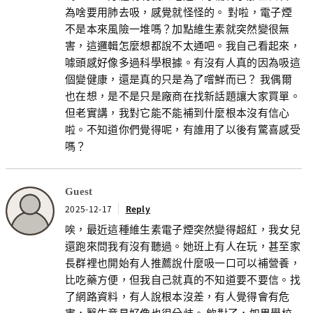
為啥要用肺去吸，感覺就怪怪的。 對啦，電子煙
不是本來風險一堆嗎？加點維生素就突然變很無
害，這邏輯怎麼想都說不太通吧。我自己看起來，
噱頭感好像多過科學根據。有沒有人真的因為吸這
個變健康，還是真的只是為了嚐鮮而已？ 我偶爾
也在想，是不是只是廠商在找新話題讓大家買單。
但老實講，我對它能不能補到什麼根本沒有信心
啦。不知道你們覺得呢，有誰用了以後有驚喜感受
嗎？
Guest
2025-12-17
Reply
唉，最近這種維生素電子煙突然變得超紅，我女兒
還跑來問我有沒有聽過。她班上有人在玩，甚至家
長群裡也開始有人推薦說什麼吸一口可以補營養，
比吃藥方便，但我自己就真的不知道要不要信。找
了網路資料，有人說根本沒差，有人覺得會有危
害，醫生意見好像也很分歧。 欸對了，如果學校