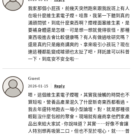
我家那個小屁孩，前幾天突然跑來跟我說班上有人
在吸什麼維生素電子煙。哇靠，我第一下聽到真的
滿頭問號，到底什麼東西啊？煙裡面塞維生素，是
要補身體還是怎樣…可是想一想就覺得很怪，那種
東西吸進去會比較健康嗎？有人有做過啥研究嗎？
還是真的只是廠商講爽的、拿來吸引小孩玩？現在
連這種都能變成噱頭也太扯了吧，拜託誰可以科普
一下，到底安不安全啦…
Guest
2026-01-15
Reply
嗯，這個維生素電子煙喔，其實我接觸的時間也不
算短啦，營養品產業混久了什麼新奇東西都看過。
我去年還特地跑去一場小型論壇，對，就是那種很
輕鬆沒什麼包袱的聚會。現場就有廠商拿他們家產
品出來給大家試 - 你說味道？其實……好像不會讓
人特別想再吸第二口，但也不至於噁心，就……普