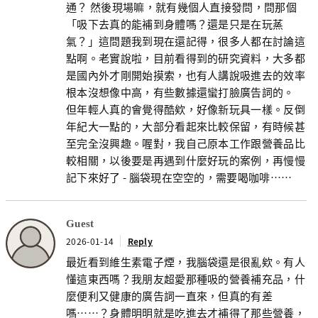
通？ 然後現場嘛，就有幾個人直接發問，問那個
「吸下去真的能補到身體嗎？還是只是在玩蒸
氣？」這問題我到現在還記得，很多人都在討論這
點啊。老實說啦，目前看得到的研究資料，大多都
是國內外才剛開始摸索，也有人講說吸進去的效率
根本沒想像中高，有些數據還蠻打臉廣告詞的。
但年輕人真的會覺得酷欸，好像新玩具一樣。反倒
年紀大一點的，大部分看起來比較保留，有時候甚
至完全沒興趣。喔對，我自己原本工作跟營養品比
較相關，以後要是再遇到什麼好玩的案例，再慢慢
記下來好了 - 腦袋現在空空的，需要喝咖啡……
Guest
2026-01-14
Reply
最近看到維生素電子煙，我腦袋還是很亂欸。有人
懂這東西嗎？我朋友超愛那種吸的營養補充品，什
麼便利又健康的廣告詞一直來，但真的有差
嗎……？身體明明就是吃進去才補得了那些營養，