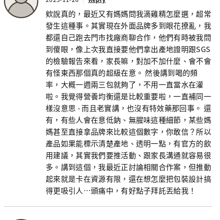
欸說真的，最近又有媽媽問我滴雞精怎麼選，超常
發生這種事。其實現在外面品牌多到眼花撩亂，我
都還自己跑去門市找廠商聊合作，他們有時被我問
到傻眼，像上次我直接要他們拿出產地證明跟SGS
的檢驗報告來看，家長嘛，對加不加什麼、會不會
有怪東西那個真的超級在意。 然後講到喝的頻
率，大概一週兩三包就夠了，不用一直當水在灌
啦。我覺得營養均衡還是比較重要啦，一直補同一
樣沒意思 - 而且老實講，也沒有特效藥那回事。 還
有，有些人會在意低鈉、無腥味這種細節，某些媽
媽甚至直接拿品牌來比較這個數字，你敢信？所以
產品如果能標示清楚產地、透明一點，有官方的飲
用建議，其實我們要推活動、跟家長溝通就容易很
多。講到這個，我最近正討論相關合作案，但推動
起來就是卡在資源有限，還在想怎麼把包裝設計搞
得更吸引人…頭痛中，有好點子拜託丟給我！