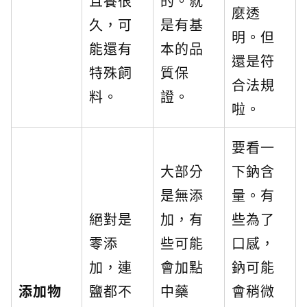
且養很
的。就
麼透
久，可
是有基
明。但
能還有
本的品
還是符
特殊飼
質保
合法規
料。
證。
啦。
要看一
大部分
下鈉含
是無添
量。有
絕對是
加，有
些為了
零添
些可能
口感，
加，連
會加點
鈉可能
添加物
鹽都不
中藥
會稍微