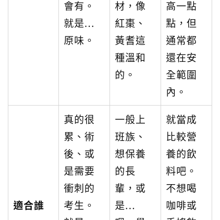
會有。
材，像
高一點
就是...
紅棗、
點，但
原味。
黃耆這
通常都
種溫和
還在安
的。
全範圍
內。
真的很
一般上
就當成
累、術
班族、
比較營
後、或
想保養
養的飲
是需要
的長
料吧。
衝刺的
輩，或
不想喝
適合誰
考生。
是...
咖啡或