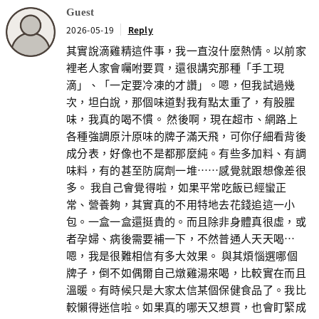
Guest
2026-05-19
Reply
其實說滴雞精這件事，我一直沒什麼熱情。以前家
裡老人家會囑咐要買，還很講究那種「手工現
滴」、「一定要冷凍的才讚」。嗯，但我試過幾
次，坦白說，那個味道對我有點太重了，有股腥
味，我真的喝不慣。 然後啊，現在超市、網路上
各種強調原汁原味的牌子滿天飛，可你仔細看背後
成分表，好像也不是都那麼純。有些多加料、有調
味料，有的甚至防腐劑一堆……感覺就跟想像差很
多。 我自己會覺得啦，如果平常吃飯已經蠻正
常、營養夠，其實真的不用特地去花錢追這一小
包。一盒一盒還挺貴的。而且除非身體真很虛，或
者孕婦、病後需要補一下，不然普通人天天喝…
嗯，我是很難相信有多大效果。 與其煩惱選哪個
牌子，倒不如偶爾自己燉雞湯來喝，比較實在而且
溫暖。有時候只是大家太信某個保健食品了。我比
較懶得迷信啦。如果真的哪天又想買，也會盯緊成