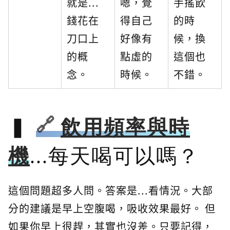
就是...
嗯，覺
手搖飲
錢花在
得自己
的時
刀口上
好像有
候，換
的概
點虛的
這個也
念。
時候。
不錯。
飲用頻率與時
機
...每天喝可以嗎？
這個問題超多人問。答案是...看情況。大部
分的建議是早上空腹喝，吸收效果最好。 但
如果你早上很趕，其實也沒差。只要記得，