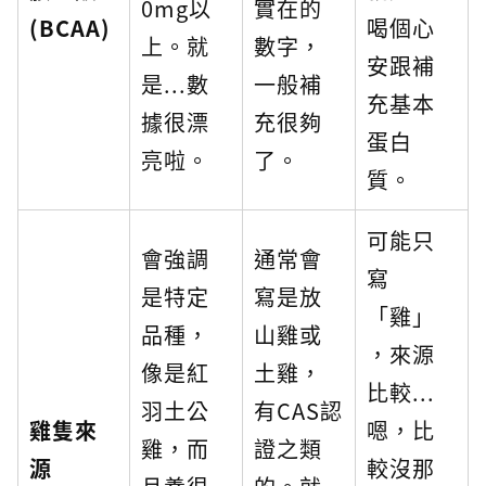
0mg以
實在的
(BCAA)
喝個心
上。就
數字，
安跟補
是...數
一般補
充基本
據很漂
充很夠
蛋白
亮啦。
了。
質。
可能只
會強調
通常會
寫
是特定
寫是放
「雞」
品種，
山雞或
，來源
像是紅
土雞，
比較...
羽土公
有CAS認
雞隻來
嗯，比
雞，而
證之類
源
較沒那