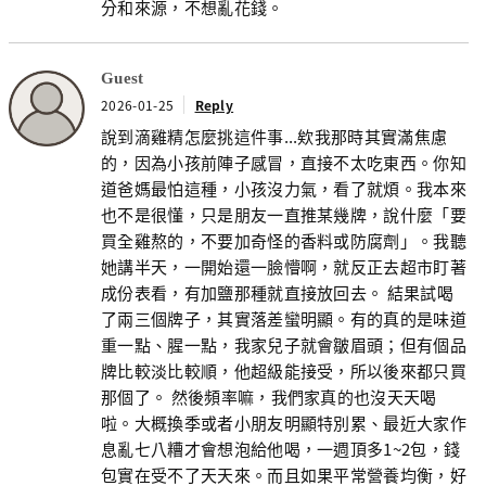
分和來源，不想亂花錢。
Guest
2026-01-25
Reply
說到滴雞精怎麼挑這件事...欸我那時其實滿焦慮
的，因為小孩前陣子感冒，直接不太吃東西。你知
道爸媽最怕這種，小孩沒力氣，看了就煩。我本來
也不是很懂，只是朋友一直推某幾牌，說什麼「要
買全雞熬的，不要加奇怪的香料或防腐劑」。我聽
她講半天，一開始還一臉懵啊，就反正去超市盯著
成份表看，有加鹽那種就直接放回去。 結果試喝
了兩三個牌子，其實落差蠻明顯。有的真的是味道
重一點、腥一點，我家兒子就會皺眉頭；但有個品
牌比較淡比較順，他超級能接受，所以後來都只買
那個了。 然後頻率嘛，我們家真的也沒天天喝
啦。大概換季或者小朋友明顯特別累、最近大家作
息亂七八糟才會想泡給他喝，一週頂多1~2包，錢
包實在受不了天天來。而且如果平常營養均衡，好