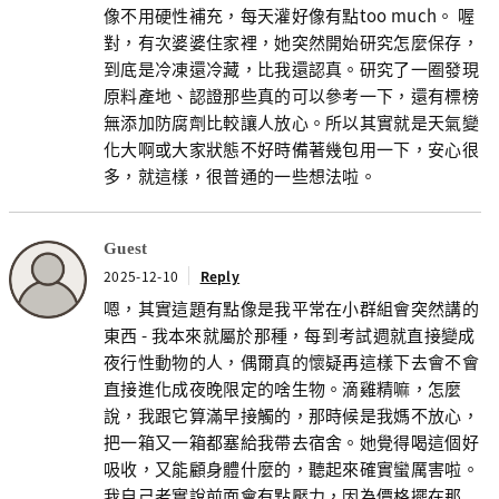
像不用硬性補充，每天灌好像有點too much。 喔
對，有次婆婆住家裡，她突然開始研究怎麼保存，
到底是冷凍還冷藏，比我還認真。研究了一圈發現
原料產地、認證那些真的可以參考一下，還有標榜
無添加防腐劑比較讓人放心。所以其實就是天氣變
化大啊或大家狀態不好時備著幾包用一下，安心很
多，就這樣，很普通的一些想法啦。
Guest
2025-12-10
Reply
嗯，其實這題有點像是我平常在小群組會突然講的
東西 - 我本來就屬於那種，每到考試週就直接變成
夜行性動物的人，偶爾真的懷疑再這樣下去會不會
直接進化成夜晚限定的啥生物。滴雞精嘛，怎麼
說，我跟它算滿早接觸的，那時候是我媽不放心，
把一箱又一箱都塞給我帶去宿舍。她覺得喝這個好
吸收，又能顧身體什麼的，聽起來確實蠻厲害啦。
我自己老實說前面會有點壓力，因為價格擺在那