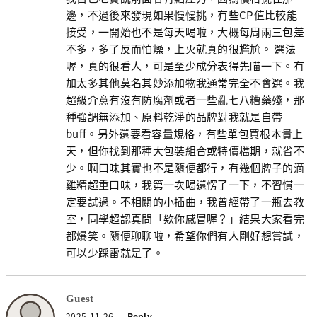
邊，不過後來發現如果慢慢挑，有些CP值比較能
接受，一開始也不是每天喝啦，大概每周兩三包差
不多，多了反而怕燥，上火就真的很尷尬。 選法
喔，真的很看人，可是至少成分表得先瞄一下。有
加太多其他莫名其妙添加物我通常完全不會選。我
超級介意有沒有防腐劑或者一些亂七八糟藥殘，那
種強調無添加、原料乾淨的品牌對我就是自帶
buff。另外還要看容量規格，有些單包買根本貴上
天，但你找到那種大包裝組合或特價檔期，就省不
少。啊口味其實也不是隨便都行，有幾個牌子的滴
雞精超重口味，我第一次喝還愣了一下，不習慣一
定要試過。不相關的小插曲，我曾經帶了一瓶去教
室，同學超認真問「欸你感冒喔？」結果大家看完
都爆笑。隨便聊聊啦，希望你們有人剛好想嘗試，
可以少踩雷就是了。
Guest
2025-11-26
Reply