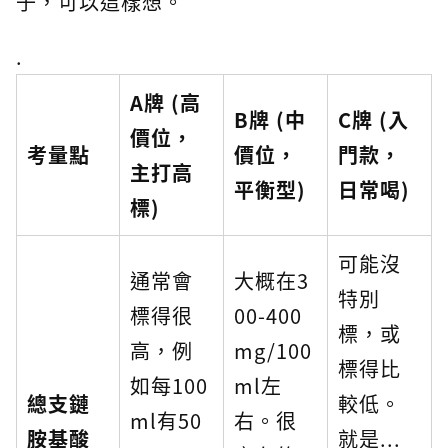
子，可以這樣想。
.
A牌 (高
B牌 (中
C牌 (入
價位，
考量點
價位，
門款，
主打高
平衡型)
日常喝)
標)
可能沒
通常會
大概在3
特別
標得很
00-400
標，或
高，例
mg/100
標得比
如每100
ml左
總支鏈
較低。
ml有50
右。很
胺基酸
就是...