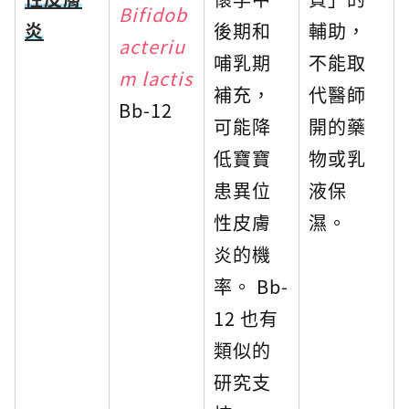
Bifidob
炎
後期和
輔助，
acteriu
哺乳期
不能取
m lactis
補充，
代醫師
Bb-12
可能降
開的藥
低寶寶
物或乳
患異位
液保
性皮膚
濕。
炎的機
率。 Bb-
12 也有
類似的
研究支