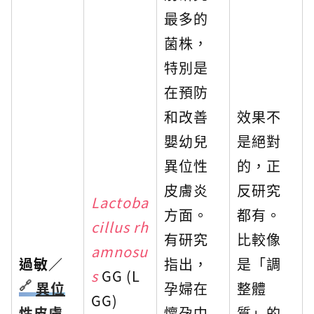
最多的
菌株，
特別是
在預防
和改善
效果不
嬰幼兒
是絕對
異位性
的，正
皮膚炎
反研究
Lactoba
方面。
都有。
cillus rh
有研究
比較像
amnosu
過敏／
指出，
是「調
s
GG (L
異位
孕婦在
整體
GG)
性皮膚
懷孕中
質」的