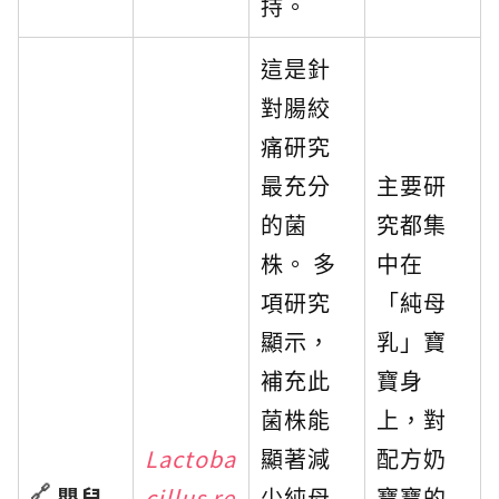
持。
這是針
對腸絞
痛研究
最充分
主要研
的菌
究都集
株。 多
中在
項研究
「純母
顯示，
乳」寶
補充此
寶身
菌株能
上，對
Lactoba
顯著減
配方奶
嬰兒
cillus re
少純母
寶寶的