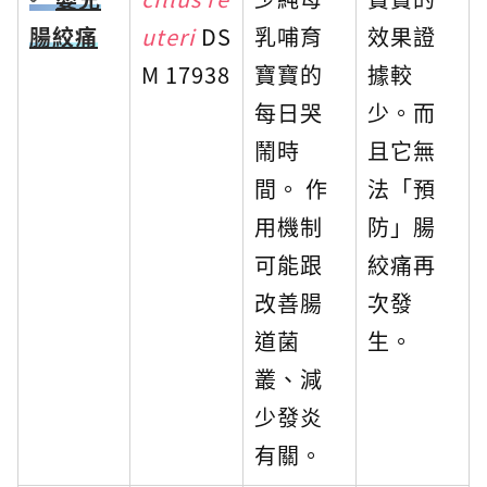
腸絞痛
uteri
DS
乳哺育
效果證
M 17938
寶寶的
據較
每日哭
少。而
鬧時
且它無
間。 作
法「預
用機制
防」腸
可能跟
絞痛再
改善腸
次發
道菌
生。
叢、減
少發炎
有關。