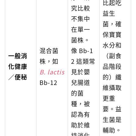
比起吃
究比較
益生
不集中
菌，確
在單一
保寶寶
菌株。
水分和
混合菌
像 Bb-1
一般消
（副食
株，如
2 這類常
化健康
品階段
B. lactis
見於嬰
／便秘
的）纖
Bb-12
兒腸道
維攝取
的菌
更重
種，被
要。益
認為有
生菌是
助於維
輔助。
持消化