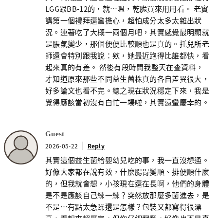
LGG跟BB-12的，就…嗯，乾脆買來用用看。 老實
講第一個禮拜還蠻擔心，超怕成分太多太雜出狀
況。連著吃了大概一兩個月吧，其實感覺最明顯就
是脹氣變少，那個便便比較順也是真的。托兒所老
師還會特別跟我說：欸，她最近跑得比誰都快，看
起來真的有差。 然後有段時間我整天在查資料，
才知道原來那些不同益生菌株真的各自差異很大，
好多論文也看不完。總之現在狀況穩定下來，我是
覺得應該當初沒有白忙一場啦，其實還蠻慶幸的。
Guest
2026-05-22
Reply
其實這個益生菌給嬰幼兒吃的事，我一直沒想通。
好像大家都在說有效，什麼腸胃變順、排便順什麼
的，但我就會想，小孩現在還在長啊，他們的身體
是不是應該自己練一練？突然放那麼多菌進去，是
不是…有點太急躁還是怎樣？包裝又都寫得很漂