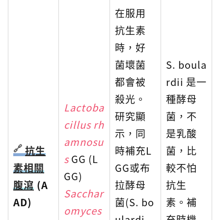
在服用
抗生素
時，好
菌壞菌
S. boula
都會被
rdii 是一
殺光。
種酵母
Lactoba
研究顯
菌，不
cillus rh
示，同
是乳酸
amnosu
抗生
時補充L
菌，比
s
GG (L
素相關
GG或布
較不怕
GG)
腹瀉
(A
拉酵母
抗生
Sacchar
AD)
菌(S. bo
素。補
omyces
ulardi
充時機