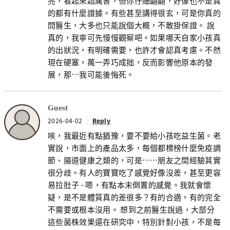
亮，看起來超厲害，但你仔細翻翻，好像也不是真
的都有什麼證據。有些甚至講得很玄，可是你真的
問醫生，大多也只能說個大概，不敢掛保證。 說
真的，我寧可先慢慢觀察吧。如果哪天自家小孩真
的出狀況，有明確需要，也許才會認真考慮。不然
現在硬塞，萬一弄巧成拙，反而影響他原本的發
展，那…我可能後悔死。
Guest
2026-04-02
Reply
唉，我最近有點猶豫，要不要給小孩吃益生菌。老
實說，市面上的產品太多，每個都標榜什麼免疫調
節、腸道健康之類的，可是……朋友之間經驗其實
很分歧。有人的寶寶吃了感覺好像沒差，甚至更容
易拉肚子 - 嗯，有點本末倒置的感覺。我就會懷
疑，是不是體質真的差很多？有的合適，有的完全
不需要或根本沒用。 想到之前醫生說過，大部分
這些菌株效果還在研究中，特別針對小孩，不是每