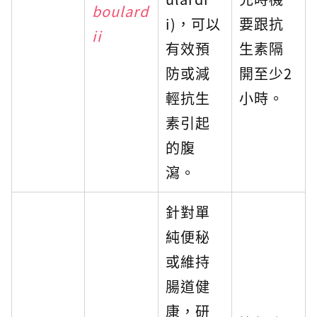
boulard
i)，可以
要跟抗
ii
有效預
生素隔
防或減
開至少2
輕抗生
小時。
素引起
的腹
瀉。
針對單
純便秘
或維持
腸道健
康，研